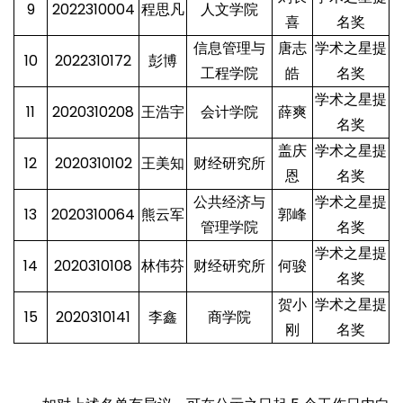
9
2022310004
程思凡
人文学院
喜
名奖
信息管理与
唐志
学术之星提
10
2022310172
彭博
工程学院
皓
名奖
学术之星提
11
2020310208
王浩宇
会计学院
薛爽
名奖
盖庆
学术之星提
12
2020310102
王美知
财经研究所
恩
名奖
公共经济与
学术之星提
13
2020310064
熊云军
郭峰
管理学院
名奖
学术之星提
14
2020310108
林伟芬
财经研究所
何骏
名奖
贺小
学术之星提
15
2020310141
李鑫
商学院
刚
名奖