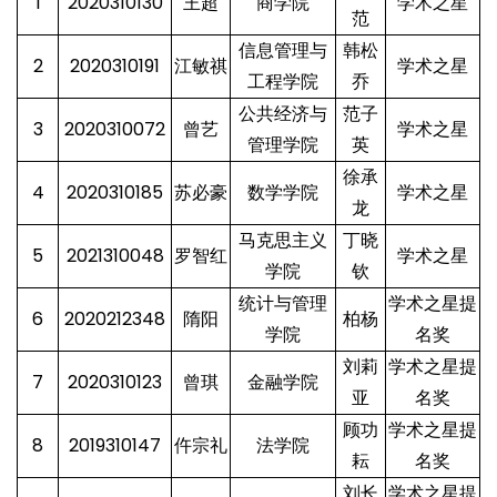
1
2020310130
王超
商学院
学术之星
范
信息管理与
韩松
2
2020310191
江敏祺
学术之星
工程学院
乔
公共经济与
范子
3
2020310072
曾艺
学术之星
管理学院
英
徐承
4
2020310185
苏必豪
数学学院
学术之星
龙
马克思主义
丁晓
5
2021310048
罗智红
学术之星
学院
钦
统计与管理
学术之星提
6
2020212348
隋阳
柏杨
学院
名奖
刘莉
学术之星提
7
2020310123
曾琪
金融学院
亚
名奖
顾功
学术之星提
8
2019310147
仵宗礼
法学院
耘
名奖
刘长
学术之星提